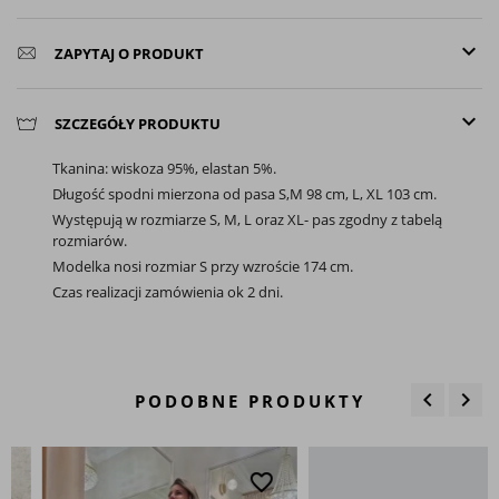
keyboard_arrow_down
ZAPYTAJ O PRODUKT
keyboard_arrow_down
SZCZEGÓŁY PRODUKTU
Tkanina: wiskoza 95%, elastan 5%.
Długość spodni mierzona od pasa S,M 98 cm, L, XL 103 cm.
Występują w rozmiarze S, M, L oraz XL- pas zgodny z tabelą
rozmiarów.
Modelka nosi rozmiar S przy wzroście 174 cm.
Czas realizacji zamówienia ok 2 dni.
keyboard_arrow_left
keyboard_arrow_right
PODOBNE PRODUKTY
Poprzedn
Nas
favorite_border
favo