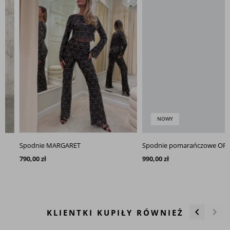
NOWY
Spodnie MARGARET
Spodnie pomarańczowe ORINA
790,00 zł
990,00 zł
keyboard_arrow_left
keyboard_arrow_right
KLIENTKI KUPIŁY RÓWNIEŻ
Poprzedn
Nas