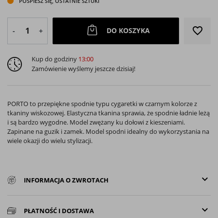
POŚPIESZ SIĘ, OSTATNIE SZTUKI
favorite_border
DO KOSZYKA
-
+
Kup do godziny
13:00
Zamówienie wyślemy jeszcze dzisiaj!
PORTO to przepiękne spodnie typu cygaretki w czarnym kolorze z
tkaniny wiskozowej. Elastyczna tkanina sprawia, że spodnie ładnie leżą
i są bardzo wygodne. Model zwężany ku dołowi z kieszeniami.
Zapinane na guzik i zamek. Model spodni idealny do wykorzystania na
wiele okazji do wielu stylizacji.
keyboard_arrow_down
INFORMACJA O ZWROTACH
keyboard_arrow_down
PŁATNOŚĆ I DOSTAWA