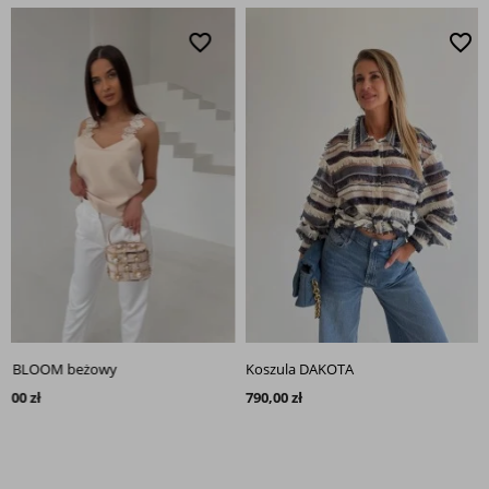
favorite_border
favorite_border
BLOOM beżowy
Koszula DAKOTA
 zł
790,00 zł