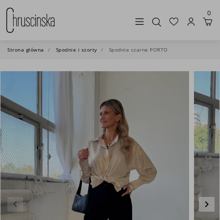
0
Strona główna
Spodnie i szorty
Spodnie czarne PORTO
keyboard_arrow_left
keyboard_arrow_right
Poprzedni
Nas