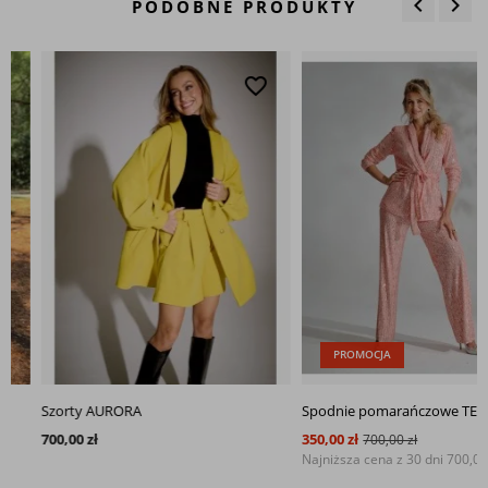
keyboard_arrow_left
keyboard_arrow_right
PODOBNE PRODUKTY
Poprzedn
Nas
favorite_border
favo
PROMOCJA
Szorty AURORA
Spodnie pomarańczowe TESSA
700,00 zł
350,00 zł
700,00 zł
Najniższa cena z 30 dni
700,00 zł