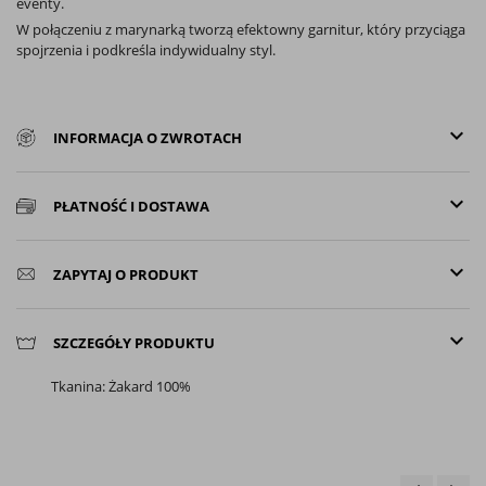
eventy.
W połączeniu z marynarką tworzą efektowny garnitur, który przyciąga
spojrzenia i podkreśla indywidualny styl.
keyboard_arrow_down
INFORMACJA O ZWROTACH
keyboard_arrow_down
PŁATNOŚĆ I DOSTAWA
keyboard_arrow_down
ZAPYTAJ O PRODUKT
keyboard_arrow_down
SZCZEGÓŁY PRODUKTU
Tkanina: Żakard 100%