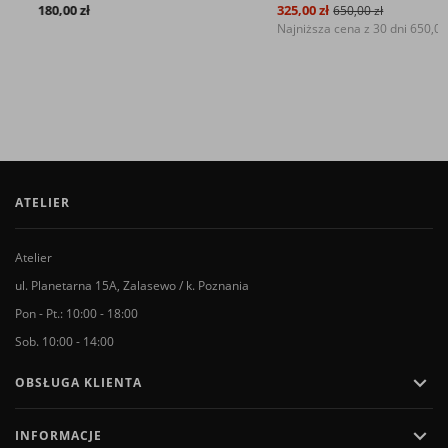
180,00 zł
325,00 zł
650,00 zł
Najniższa cena z 30 dni
650,00 zł
ATELIER
Atelier
ul. Planetarna 15A, Zalasewo / k. Poznania
Pon - Pt.: 10:00 - 18:00
Sob. 10:00 - 14:00

OBSŁUGA KLIENTA

INFORMACJE