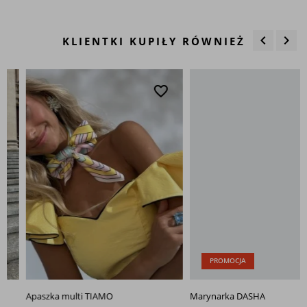
keyboard_arrow_left
keyboard_arrow_right
KLIENTKI KUPIŁY RÓWNIEŻ
Poprzedn
Nas
favorite_border
favo
PROMOCJA
Apaszka multi TIAMO
Marynarka DASHA