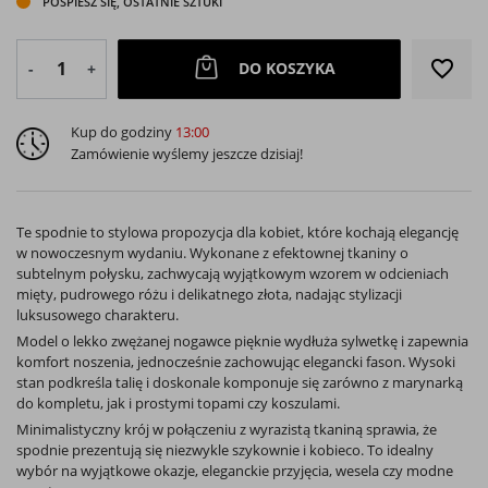
POŚPIESZ SIĘ, OSTATNIE SZTUKI
favorite_border
DO KOSZYKA
-
+
Kup do godziny
13:00
Zamówienie wyślemy jeszcze dzisiaj!
Te spodnie to stylowa propozycja dla kobiet, które kochają elegancję
w nowoczesnym wydaniu. Wykonane z efektownej tkaniny o
subtelnym połysku, zachwycają wyjątkowym wzorem w odcieniach
mięty, pudrowego różu i delikatnego złota, nadając stylizacji
luksusowego charakteru.
Model o lekko zwężanej nogawce pięknie wydłuża sylwetkę i zapewnia
komfort noszenia, jednocześnie zachowując elegancki fason. Wysoki
stan podkreśla talię i doskonale komponuje się zarówno z marynarką
do kompletu, jak i prostymi topami czy koszulami.
Minimalistyczny krój w połączeniu z wyrazistą tkaniną sprawia, że
spodnie prezentują się niezwykle szykownie i kobieco. To idealny
wybór na wyjątkowe okazje, eleganckie przyjęcia, wesela czy modne