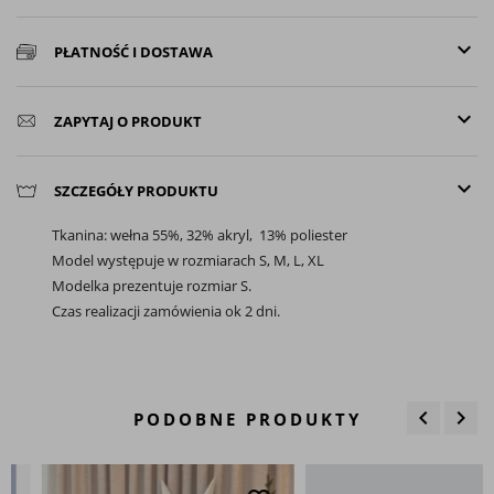
keyboard_arrow_down
PŁATNOŚĆ I DOSTAWA
keyboard_arrow_down
ZAPYTAJ O PRODUKT
keyboard_arrow_down
SZCZEGÓŁY PRODUKTU
Tkanina: wełna 55%, 32% akryl, 13% poliester
Model występuje w rozmiarach S, M, L, XL
Modelka prezentuje rozmiar S.
Czas realizacji zamówienia ok 2 dni.
keyboard_arrow_left
keyboard_arrow_right
PODOBNE PRODUKTY
Poprzedn
Nas