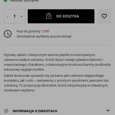
PRODUKT DOSTĘPNY
favorite_border
DO KOSZYKA
-
+
Kup do godziny
13:00
Zamówienie wyślemy jeszcze dzisiaj!
Stylowy żakiet o klasycznym wzorze pepitki w intensywnym,
czerwono-białym odcieniu. Krótki fason nadaje sylwetce lekkości i
nowoczesnego charakteru, a dekoracyjna struktura tkaniny podkreśla
luksusowy wygląd modelu.
Żakiet doskonale sprawdzi się zarówno jako element eleganckiego
kompletu, jak i solo – zestawiony z prostymi spodniami, jeansami lub
sukienką. To propozycja dla kobiet, które lubią klasykę w odważnym,
modowym wydaniu.
keyboard_arrow_down
INFORMACJA O ZWROTACH