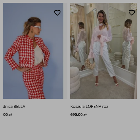
favorite_border
favorite_border
ica BELLA
Koszula LORENA róż
 zł
690,00 zł