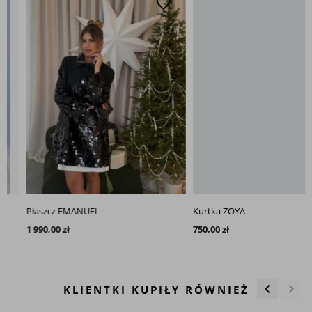
favorite_border
favo
Płaszcz EMANUEL
Kurtka ZOYA
1 990,00 zł
750,00 zł
keyboard_arrow_left
keyboard_arrow_right
KLIENTKI KUPIŁY RÓWNIEŻ
Poprzedn
Nas