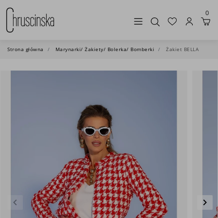
0
Strona główna
Marynarki/ Żakiety/ Bolerka/ Bomberki
Żakiet BELLA
keyboard_arrow_left
keyboard_arrow_right
Poprzedni
Nas