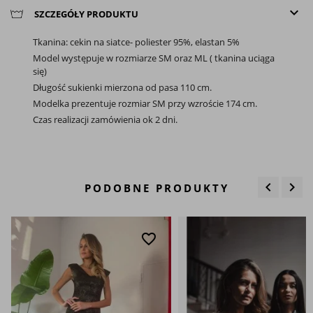
keyboard_arrow_down
SZCZEGÓŁY PRODUKTU
Tkanina: cekin na siatce- poliester 95%, elastan 5%
Model występuje w rozmiarze SM oraz ML ( tkanina uciąga
się)
Długość sukienki mierzona od pasa 110 cm.
Modelka prezentuje rozmiar SM przy wzroście 174 cm.
Czas realizacji zamówienia ok 2 dni.
keyboard_arrow_left
keyboard_arrow_right
PODOBNE PRODUKTY
Poprzedn
Nas
favorite_border
favo