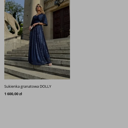
favorite_border
Sukienka granatowa DOLLY
1 600,00 zł