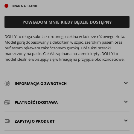
BRAK NA STANIE
POWIADOM MNIE KIEDY BĘDZIE DOSTĘPNY
DOLLY to długa suknia z drobnego cekina w kolorze różowego złota.
Model górą dopasowany z dekoltem w szpic, szerokim pasem oraz
bufiastym rękawem zakończonym gumką. Dół sukni szeroki,
marszczony na pasie. Całość zapinana na zamek kryty. DOLLY to
model idealnie wpisujący się w kreację na przyjęcia okolicznościowe.
keyboard_arrow_down
INFORMACJA O ZWROTACH
keyboard_arrow_down
PŁATNOŚĆ I DOSTAWA
keyboard_arrow_down
ZAPYTAJ O PRODUKT