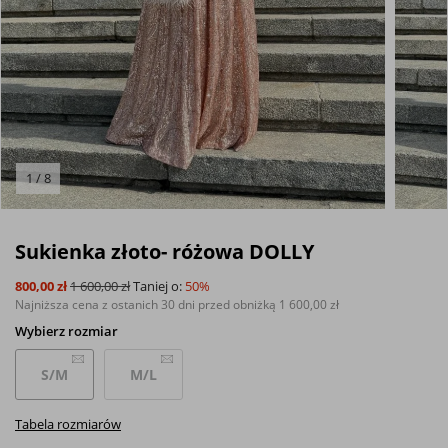
1 / 8
Sukienka złoto- różowa DOLLY
800,00 zł
1 600,00 zł
Taniej o:
50%
Najniższa cena z ostanich 30 dni przed obniżką
1 600,00 zł
Wybierz
rozmiar
S/M
M/L
Tabela rozmiarów