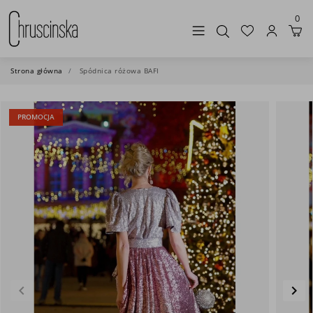
0
Strona główna
Spódnica różowa BAFI
PROMOCJA
keyboard_arrow_left
keyboard_arrow_right
Poprzedni
Nas