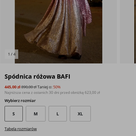
1 / 4
Spódnica różowa BAFI
445,00 zł
890,00 zł
Taniej o:
50%
Najniższa cena z ostanich 30 dni przed obniżką
623,00 zł
Wybierz
rozmiar
S
M
L
XL
Tabela rozmiarów