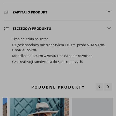
keyboard_arrow_down
ZAPYTAJ O PRODUKT
keyboard_arrow_down
SZCZEGÓŁY PRODUKTU
Tkanina: cekin na siatce
Długość spódnicy mierzona tyłem 110 cm, przód S i M 50 cm,
L oraz XL 55 cm.
Modelka ma 174 cm wzrostu i ma na sobie rozmiar S.
Czas realizacji zamówienia do 5 dni roboczych.
keyboard_arrow_left
keyboard_arrow_right
PODOBNE PRODUKTY
Poprzedn
Nas
favorite_border
favo