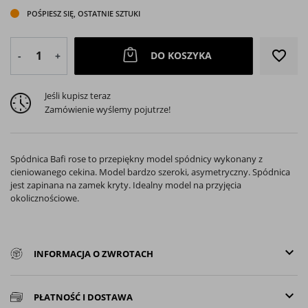
POŚPIESZ SIĘ, OSTATNIE SZTUKI
favorite_border
DO KOSZYKA
-
+
Jeśli kupisz teraz
Zamówienie wyślemy pojutrze!
Spódnica Bafi rose to przepiękny model spódnicy wykonany z
cieniowanego cekina. Model bardzo szeroki, asymetryczny. Spódnica
jest zapinana na zamek kryty. Idealny model na przyjęcia
okolicznościowe.
keyboard_arrow_down
INFORMACJA O ZWROTACH
keyboard_arrow_down
PŁATNOŚĆ I DOSTAWA