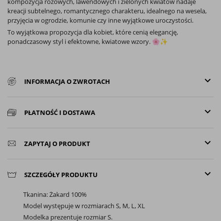
kompozycja różowych, lawendowych i zielonych kwiatów nadaje
kreacji subtelnego, romantycznego charakteru, idealnego na wesela,
przyjęcia w ogrodzie, komunie czy inne wyjątkowe uroczystości.
To wyjątkowa propozycja dla kobiet, które cenią elegancję,
ponadczasowy styl i efektowne, kwiatowe wzory. 🌸✨
keyboard_arrow_down
INFORMACJA O ZWROTACH
keyboard_arrow_down
PŁATNOŚĆ I DOSTAWA
keyboard_arrow_down
ZAPYTAJ O PRODUKT
keyboard_arrow_down
SZCZEGÓŁY PRODUKTU
Tkanina: Żakard 100%
Model występuje w rozmiarach S, M, L, XL
Modelka prezentuje rozmiar S.