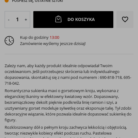
POŚPIESZ SIĘ, OSTATNIE SZTUKI
favorite_border
DO KOSZYKA
-
+
Kup do godziny
13:00
Zamówienie wyślemy jeszcze dzisiaj!
Zależy nam, aby każdy produkt idealnie odpowiadał Twoim
oczekiwaniom. Jeśli potrzebujesz skrócenia lub indywidualnego
dopasowania, skontaktuj się z nami pod numerem : 690-818-718, 695-
718-042.
Romantyczna sukienka maxi o gorsetowym kroju, wykonana z
eleganckiej tkaniny w efektowny kwiatowy wzór. Dopasowany,
bezramiączkowy dekolt pięknie podkreśla linię ramion i szyi, a
usztywniany gorset modeluje sylwetkę oraz eksponuje talię. Tył zdobi
dekoracyjne wiązanie, które pozwala idealnie dopasować sukienkę do
figury.
Rozkloszowany dół o pełnym kroju zachwyca lekkością i objętością,
tworząc niezwykle kobiecy efekt podczas ruchu. Pastelowa