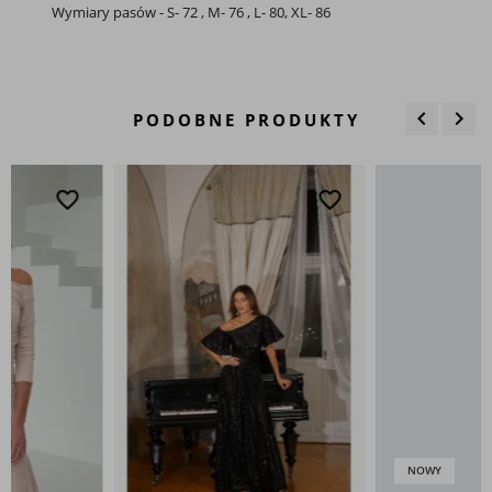
Wymiary pasów - S- 72 , M- 76 , L- 80, XL- 86
keyboard_arrow_left
keyboard_arrow_right
PODOBNE PRODUKTY
Poprzedn
Nas
favorite_border
favo
NOWY