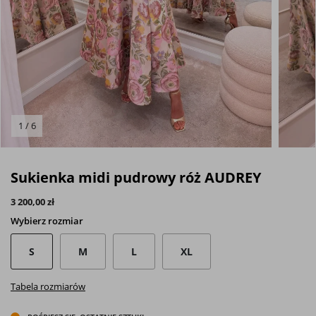
1 / 6
Sukienka midi pudrowy róż AUDREY
3 200,00 zł
Wybierz
rozmiar
S
M
L
XL
Tabela rozmiarów