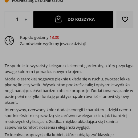
POŚPIESZ SIĘ, OSTATNIE SZTUKI
favorite_border
DO KOSZYKA
-
+
Kup do godziny
13:00
Zamówienie wyślemy jeszcze dzisiaj!
Te spodnie to wyrazisty i elegancki element garderoby, który przyciąga
uwagę kolorem i ponadczasowym krojem.
Model o szerokiej nogawce pięknie układa się w ruchu, tworząc lekką,
płynną linię sylwetki. Wysoki stan podkreśla talię i optycznie wydłuża
nogi, nadając całości bardzo kobiece proporcje. Dodatkowe wiązanie w
pasie pełni nie tylko funkcję praktyczną, ale również stanowi stylowy
akcent.
Intensywny, czerwony kolor dodaje energii i charakteru, dzięki czemu
spodnie świetnie sprawdzą się zarówno w eleganckich, jak i bardziej
modowych stylizacjach. Gładka, miękko układająca się tkanina
zapewnia komfort noszenia i elegancki wygląd.
To idealna propozycja dla kobiet, które lubią łączyć klasykę z