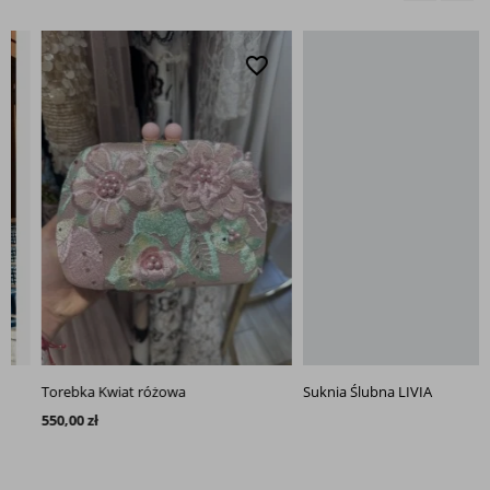
favorite_border
favo
Torebka Kwiat różowa
Suknia Ślubna LIVIA
550,00 zł