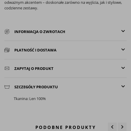
odważnym akcentem – doskonałe zarówno na wyjścia, jak i stylowe,
codzienne zestawy.
keyboard_arrow_down
INFORMACJA O ZWROTACH
keyboard_arrow_down
PŁATNOŚĆ I DOSTAWA
keyboard_arrow_down
ZAPYTAJ O PRODUKT
keyboard_arrow_down
SZCZEGÓŁY PRODUKTU
Tkanina: Len 100%
keyboard_arrow_left
keyboard_arrow_right
PODOBNE PRODUKTY
Poprzedn
Nas