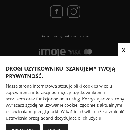
Akceptujemy płatności olnine
x
DROGI UŻYTKOWNIKU, SZANUJEMY TWOJĄ
Paczki wysyłamy za pośrednictwem
PRYWATNOŚĆ.
Nasza strona internetowa stosuje pliki cookies w celu
zapewnienia interakcji pomiędzy użytkownikiem i
serwisem oraz funkcjonowania usług. Korzystając ze strony
wyrażasz zgodę na używanie cookie, zgodnie z aktualnymi
ustawieniami przeglądarki. W każdej chwili możesz zmienić
ustawienia przeglądarki decydujące o ich użyciu.
© 2026
www.Chruscinska.pl
| Wszystkie prawa do treści i sklepu
zastrzeżone