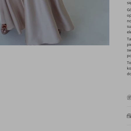
si
Gó
op
no
su
el
Ta
pi
sw
po
To
ko
do