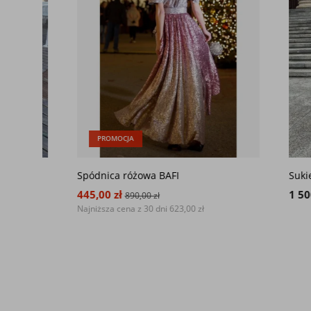
PROMOCJA
Spódnica różowa BAFI
Sukienka
445,00 zł
1 500,00
890,00 zł
Najniższa cena z 30 dni
623,00 zł