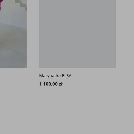
Marynarka ELSA
Sukie
1 100,00 zł
1 800