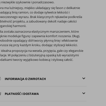
ę niezwykle szykownie i ponadczasowo.
ra ma luźniejszy, miękko układający się fason z delikatnie
adającą linią ramion, co dodaje sylwetce lekkości i
woczesnego wyrazu. Brak klasycznych rękawów podkreśla
btelność projektu, a zabudowany dekolt nadaje całości
eganckiej harmonii.
lia została zaznaczona elastycznym marszczeniem, które
ęknie modeluje figurę i zapewnia komfort noszenia. Długi,
obodnie opadający dół tworzy płynną linię i efektownie
rusza się przy każdym kroku, dodając stylizacji lekkości.
 idealna propozycja na wesela, przyjęcia, gale czy eleganckie
lacje. W połączeniu z biżuteryjną opaską lub wyrazistymi
datkami tworzy wyjątkowo kobiecą i stylową całość.
keyboard_arrow_down
INFORMACJA O ZWROTACH
keyboard_arrow_down
PŁATNOŚĆ I DOSTAWA