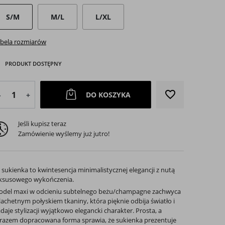
S/M
M/L
L/XL
bela rozmiarów
PRODUKT DOSTĘPNY
favorite_border
DO KOSZYKA
-
+
Jeśli kupisz teraz
arrow_right
Zamówienie wyślemy już jutro!
Następny
 sukienka to kwintesencja minimalistycznej elegancji z nutą
ksusowego wykończenia.
del maxi w odcieniu subtelnego beżu/champagne zachwyca
lachetnym połyskiem tkaniny, która pięknie odbija światło i
daje stylizacji wyjątkowo elegancki charakter. Prosta, a
razem dopracowana forma sprawia, że sukienka prezentuje