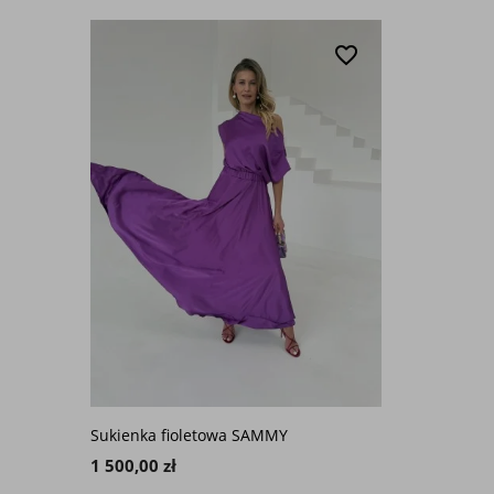
favorite_border
Sukienka fioletowa SAMMY
1 500,00 zł