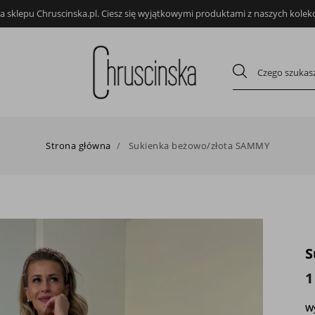
 sklepu Chruscinska.pl. Ciesz się wyjątkowymi produktami z naszych kolekcj
Strona główna
Sukienka beżowo/złota SAMMY
S
1
W