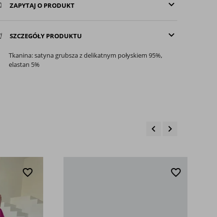
keyboard_arrow_down
ZAPYTAJ O PRODUKT
keyboard_arrow_down
SZCZEGÓŁY PRODUKTU
Tkanina: satyna grubsza z delikatnym połyskiem 95%,
elastan 5%
keyboard_arrow_left
keyboard_arrow_right
Poprzedni
Następny
favorite_border
favorite_border