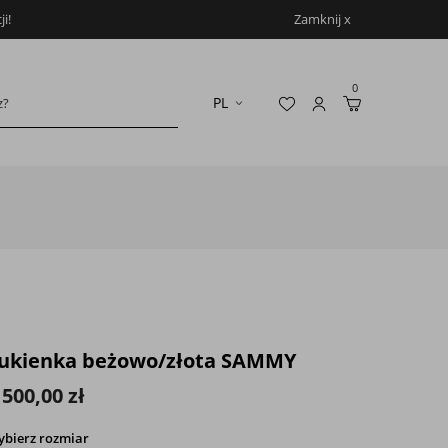
i!
Zamknij x
0
ukienka beżowo/złota SAMMY
 500,00 zł
ybierz
rozmiar