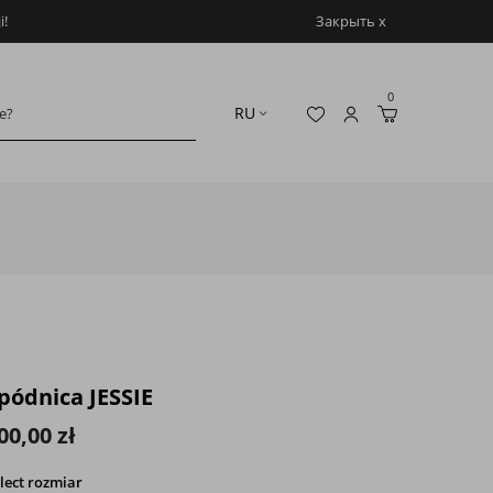
i!
Закрыть x
0
pódnica JESSIE
00,00 zł
lect
rozmiar