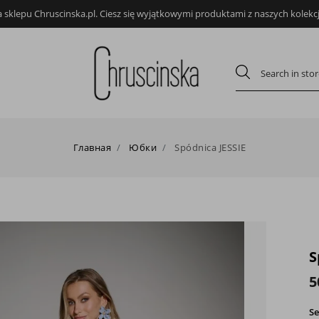
sklepu Chruscinska.pl. Ciesz się wyjątkowymi produktami z naszych kolekcj
Главная
Юбки
Spódnica JESSIE
S
5
Se