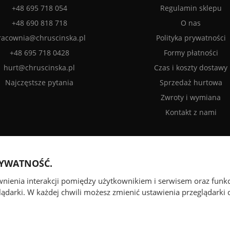
+48 695 718 054
Regulamin sklepu
+48 690 818 718
O nas
racownia@chruscinska.pl
Polityka prywatności
+48 695 718 0428
Formy płatności
hurt@chruscinska.pl
Czas i koszty dostawy
Najczęstsze pytania
Sprzedaż hurtowa
Zwroty i wymiana
Kontakt z nami
RYWATNOŚĆ.
ewnienia interakcji pomiędzy użytkownikiem i serwisem oraz funk
ądarki. W każdej chwili możesz zmienić ustawienia przeglądarki d