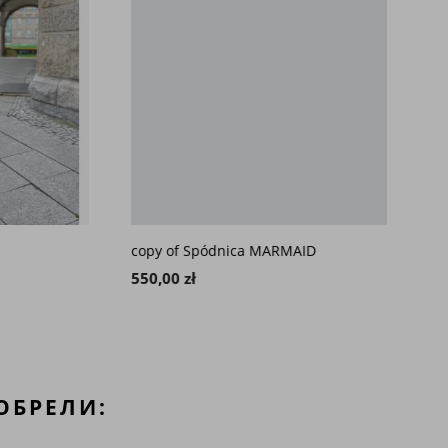
copy of Spódnica MARMAID
Spódn
550,00 zł
450,0
ОБРЕЛИ: