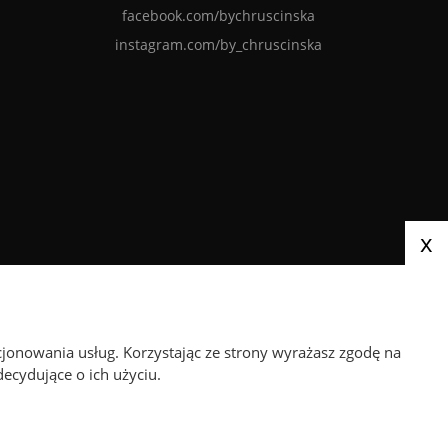
facebook.com/bychruscinska
instagram.com/by_chruscinska
x
We send parcels via
cjonowania usług. Korzystając ze strony wyrażasz zgodę na
ecydujące o ich użyciu.