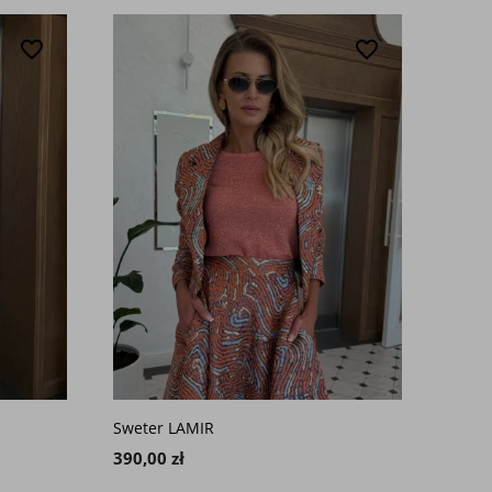
favorite_border
favorite_border
Sweter LAMIR
390,00 zł