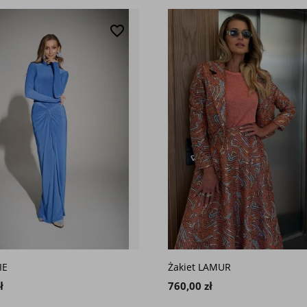
favorite_border
IE
Żakiet LAMUR
ł
760,00 zł