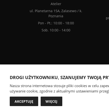
Atelier
ul. Planetarna 15A, Zalasewo / k.
Poznania
p
Pon - Pt.: 10:00 - 18:00
Sob. 10:00 - 14:00
We accept online payments
DROGI UŻYTKOWNIKU, SZANUJEMY TWOJĄ P
Nasza strona internetowa stosuje pliki cookies w celu zap
używanie cookie, zgodnie z aktualnymi ustawieniami przegl
AKCEPTUJĘ
WIĘCEJ