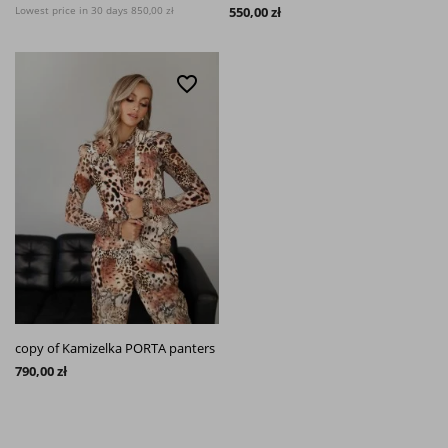
Lowest price in 30 days
850,00 zł
550,00 zł
favorite_border
copy of Kamizelka PORTA panters
790,00 zł