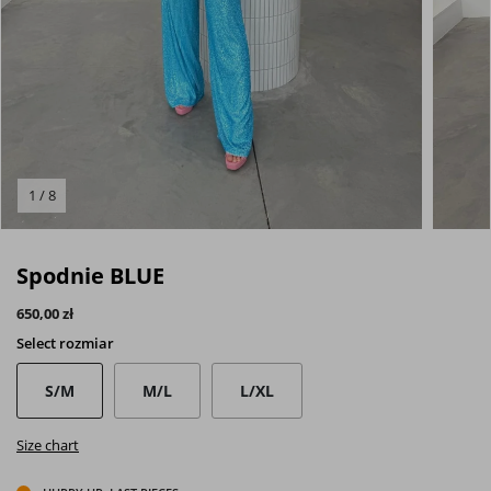
1 / 8
Spodnie BLUE
650,00 zł
Select
rozmiar
S/M
M/L
L/XL
Size chart