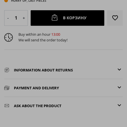
HURRY UP, LAST PIECES
favorite_border
В КОРЗИНУ
-
+
Buy within an hour
13:00
We will send the order today!
keyboard_arrow_down
INFORMATION ABOUT RETURNS
keyboard_arrow_down
PAYMENT AND DELIVERY
keyboard_arrow_down
ASK ABOUT THE PRODUCT