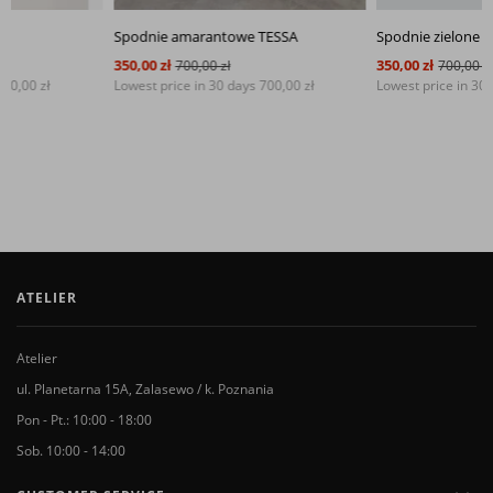
Spodnie amarantowe TESSA
Spodnie zielone TESSA
350,00 zł
350,00 zł
700,00 zł
700,00 zł
Lowest price in 30 days
700,00 zł
Lowest price in 30 days
700,00 zł
ATELIER
Atelier
ul. Planetarna 15A, Zalasewo / k. Poznania
Pon - Pt.: 10:00 - 18:00
Sob. 10:00 - 14:00