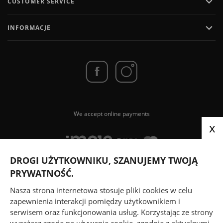

CUSTOMER SERVICE

INFORMACJE
We accept online payments
x
DROGI UŻYTKOWNIKU, SZANUJEMY TWOJĄ
PRYWATNOŚĆ.
We send parcels via
Nasza strona internetowa stosuje pliki cookies w celu
zapewnienia interakcji pomiędzy użytkownikiem i
serwisem oraz funkcjonowania usług. Korzystając ze strony