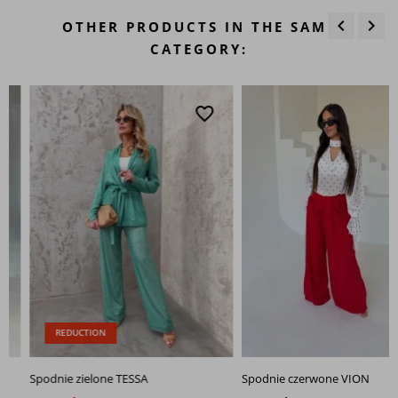
keyboard_arrow_left
keyboard_arrow_right
OTHER PRODUCTS IN THE SAME
Назад
Впе
CATEGORY:
favorite_border
favo
REDUCTION
Spodnie zielone TESSA
Spodnie czerwone VION