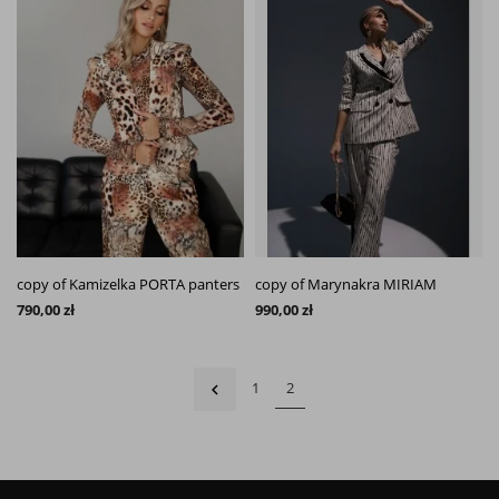
copy of Kamizelka PORTA panters
copy of Marynakra MIRIAM
790,00 zł
990,00 zł
Назад
1
2
keyboard_arrow_left