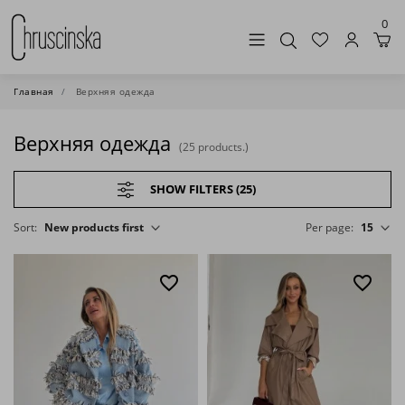
0
Главная
Верхняя одежда
Верхняя одежда
(
25
products.
)
SHOW FILTERS (
25
)
Sort
:
New products first
Per page:
15
favorite_border
favorite_border