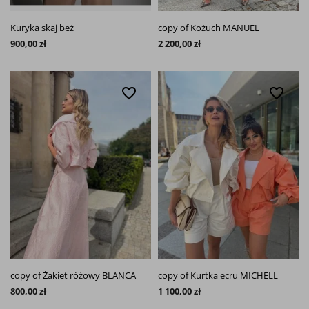
Kuryka skaj beż
copy of Kożuch MANUEL
900,00 zł
2 200,00 zł
favorite_border
favorite_border
copy of Żakiet różowy BLANCA
copy of Kurtka ecru MICHELL
800,00 zł
1 100,00 zł