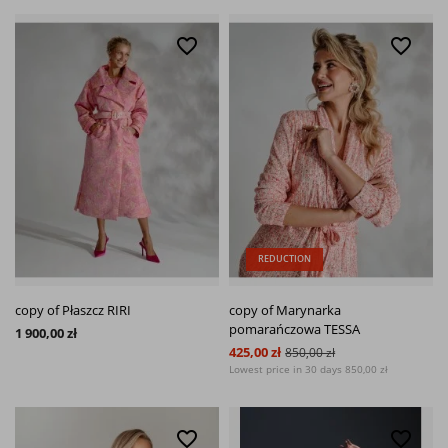
favorite_border
favorite_border
REDUCTION
copy of Płaszcz RIRI
copy of Marynarka
pomarańczowa TESSA
1 900,00 zł
425,00 zł
850,00 zł
Lowest price in 30 days
850,00 zł
favorite_border
favorite_border