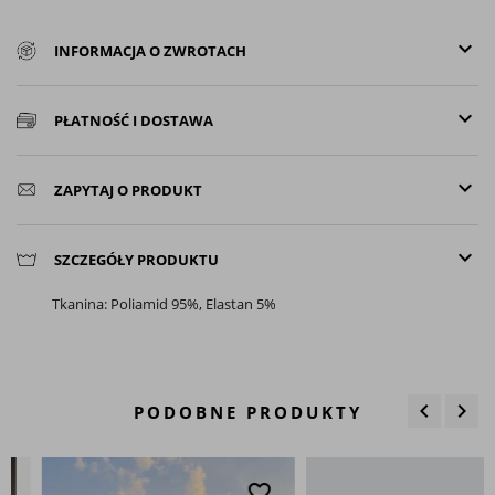
keyboard_arrow_down
INFORMACJA O ZWROTACH
keyboard_arrow_down
PŁATNOŚĆ I DOSTAWA
keyboard_arrow_down
ZAPYTAJ O PRODUKT
keyboard_arrow_down
SZCZEGÓŁY PRODUKTU
Tkanina: Poliamid 95%, Elastan 5%
keyboard_arrow_left
keyboard_arrow_right
PODOBNE PRODUKTY
Poprzedn
Nas
favorite_border
favo