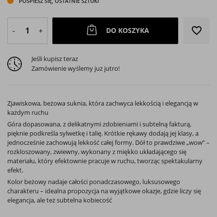
POŚPIESZ SIĘ, OSTATNIE SZTUKI
favorite_border
DO KOSZYKA
-
+
Jeśli kupisz teraz
Zamówienie wyślemy już jutro!
Zjawiskowa, beżowa suknia, która zachwyca lekkością i elegancją w
każdym ruchu
Góra dopasowana, z delikatnymi zdobieniami i subtelną fakturą,
pięknie podkreśla sylwetkę i talię. Krótkie rękawy dodają jej klasy, a
jednocześnie zachowują lekkość całej formy. Dół to prawdziwe „wow” –
rozkloszowany, zwiewny, wykonany z miękko układającego się
materiału, który efektownie pracuje w ruchu, tworząc spektakularny
efekt.
Kolor beżowy nadaje całości ponadczasowego, luksusowego
charakteru – idealna propozycja na wyjątkowe okazje, gdzie liczy się
elegancja, ale też subtelna kobiecość