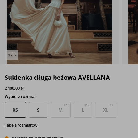
1 / 6
Sukienka długa beżowa AVELLANA
2 100,00 zł
Wybierz
rozmiar
XS
S
M
L
XL
Tabela rozmiarów