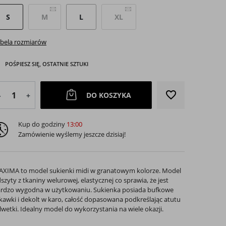
S
M
L
XL
bela rozmiarów
POŚPIESZ SIĘ, OSTATNIE SZTUKI
favorite_border
DO KOSZYKA
-
+
Kup do godziny
13:00
arrow_right
Zamówienie wyślemy jeszcze dzisiaj!
Następny
XIMA to model sukienki midi w granatowym kolorze. Model
szyty z tkaniny welurowej, elastycznej co sprawia, że jest
rdzo wygodna w użytkowaniu. Sukienka posiada bufkowe
kawki i dekolt w karo, całość dopasowana podkreślając atutu
lwetki. Idealny model do wykorzystania na wiele okazji.