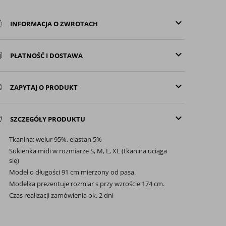
keyboard_arrow_down
INFORMACJA O ZWROTACH
keyboard_arrow_down
PŁATNOŚĆ I DOSTAWA
keyboard_arrow_down
ZAPYTAJ O PRODUKT
keyboard_arrow_down
SZCZEGÓŁY PRODUKTU
Tkanina: welur 95%, elastan 5%
Sukienka midi w rozmiarze S, M, L, XL (tkanina uciąga
się)
Model o długości 91 cm mierzony od pasa.
Modelka prezentuje rozmiar s przy wzroście 174 cm.
Czas realizacji zamówienia ok. 2 dni