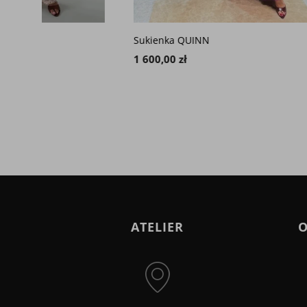
Sukienka QUINN
Sukienk
1 600,00 zł
1 800,00
ATELIER
O