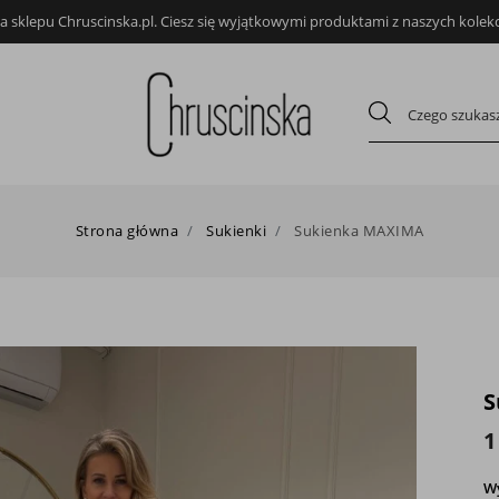
 sklepu Chruscinska.pl. Ciesz się wyjątkowymi produktami z naszych kolekcj
Strona główna
Sukienki
Sukienka MAXIMA
S
1
W