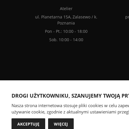
Atelier
ul. Planetarna 15A, Zalasewo / k.
p
Poznania
Pon - Pt.: 10:00 - 18:00
Sob. 10:00 - 14:00
Akceptujemy płatności olnine
DROGI UŻYTKOWNIKU, SZANUJEMY TWOJĄ P
Nasza strona internetowa stosuje pliki cookies w celu zap
używanie cookie, zgodnie z aktualnymi ustawieniami przegl
AKCEPTUJĘ
WIĘCEJ