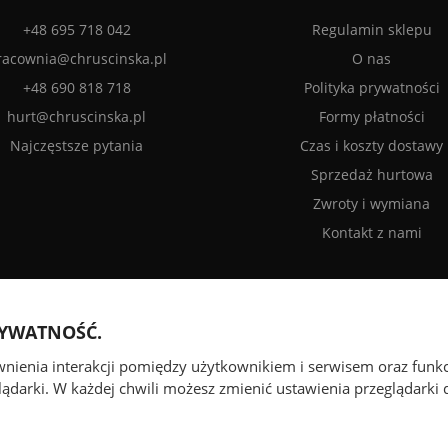
+48 695 718 042
Regulamin sklepu
racownia@chruscinska.pl
O nas
+48 690 818 718
Polityka prywatności
hurt@chruscinska.pl
Formy płatności
Najczęstsze pytania
Czas i koszty dostawy
Sprzedaż hurtowa
Zwroty i wymiana
Kontakt z nami
RYWATNOŚĆ.
ewnienia interakcji pomiędzy użytkownikiem i serwisem oraz funk
ądarki. W każdej chwili możesz zmienić ustawienia przeglądarki d