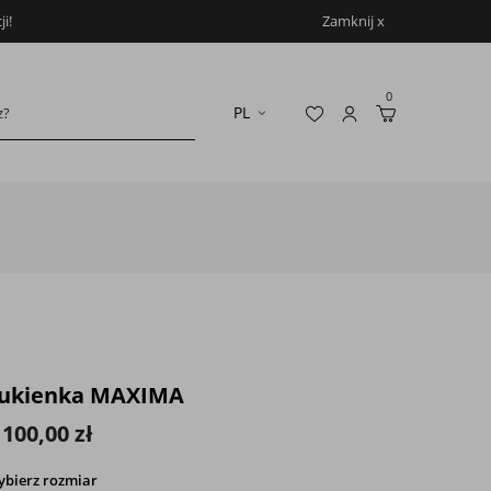
i!
Zamknij x
0
ukienka MAXIMA
 100,00 zł
ybierz
rozmiar