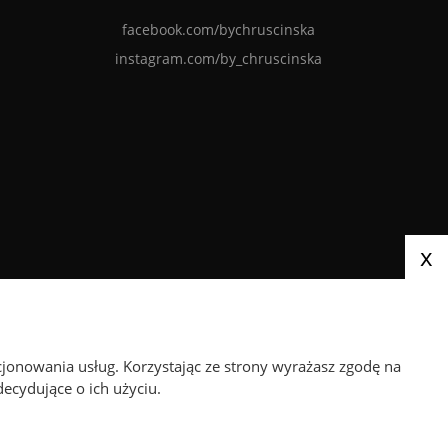
facebook.com/bychruscinska
instagram.com/by_chruscinska
x
Paczki wysyłamy za pośrednictwem
cjonowania usług. Korzystając ze strony wyrażasz zgodę na
ecydujące o ich użyciu.