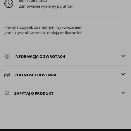
Jeśli kupisz teraz
Zamówienie wyślemy pojutrze!
Piękny naszyjnik ze srebrnym wykończeniem!
Jasne kryształ Swarovski dodają delikatności!
keyboard_arrow_down
INFORMACJA O ZWROTACH
keyboard_arrow_down
PŁATNOŚĆ I DOSTAWA
keyboard_arrow_down
ZAPYTAJ O PRODUKT