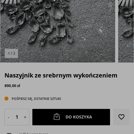
1 / 2
Naszyjnik ze srebrnym wykończeniem
890,00 zł
POŚPIESZ SIĘ, OSTATNIE SZTUKI
favorite_border
DO KOSZYKA
-
+