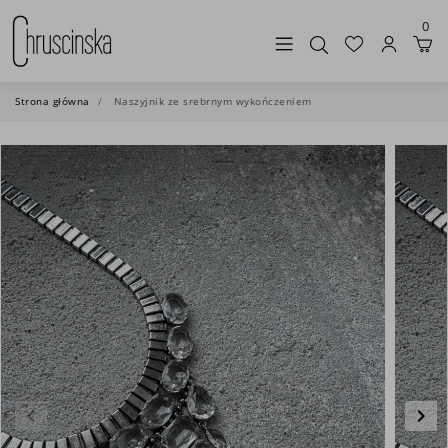
0
Strona główna
Naszyjnik ze srebrnym wykończeniem
keyboard_arrow_left
keyboard_arrow_right
Poprzedni
Nas