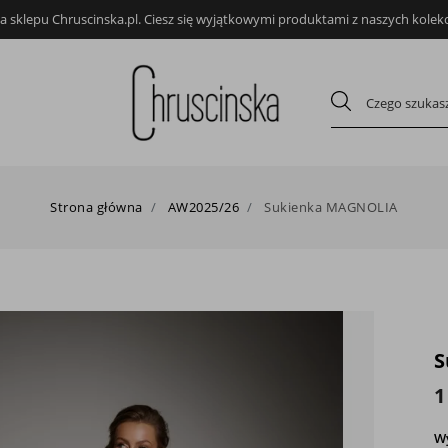
 sklepu Chruscinska.pl. Ciesz się wyjątkowymi produktami z naszych kolekcj
Strona główna
AW2025/26
Sukienka MAGNOLIA
S
1
W