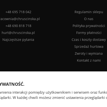
+48 695 718 042
Regulamin sklepu
racownia@chruscinska.pl
O nas
+48 690 818 718
Polityka prywatności
hurt@chruscinska.pl
Formy płatności
Najczęstsze pytania
Czas i koszty dostawy
Sprzedaż hurtowa
Zwroty i wymiana
Kontakt z nami
RYWATNOŚĆ.
ewnienia interakcji pomiędzy użytkownikiem i serwisem oraz funk
ądarki. W każdej chwili możesz zmienić ustawienia przeglądarki d