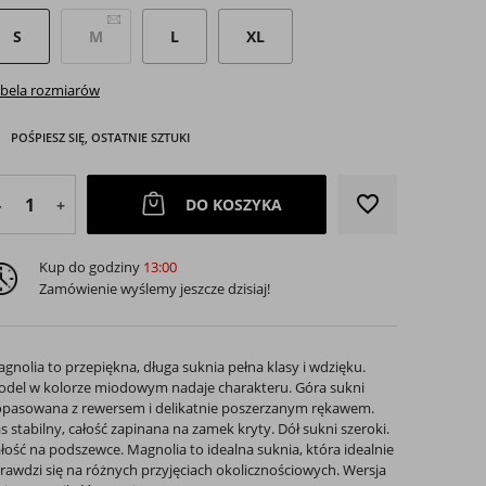
S
M
L
XL
bela rozmiarów
POŚPIESZ SIĘ, OSTATNIE SZTUKI
favorite_border
DO KOSZYKA
-
+
Kup do godziny
13:00
arrow_right
Zamówienie wyślemy jeszcze dzisiaj!
Następny
gnolia to przepiękna, długa suknia pełna klasy i wdzięku.
del w kolorze miodowym nadaje charakteru. Góra sukni
pasowana z rewersem i delikatnie poszerzanym rękawem.
s stabilny, całość zapinana na zamek kryty. Dół sukni szeroki.
łość na podszewce. Magnolia to idealna suknia, która idealnie
rawdzi się na różnych przyjęciach okolicznościowych. Wersja