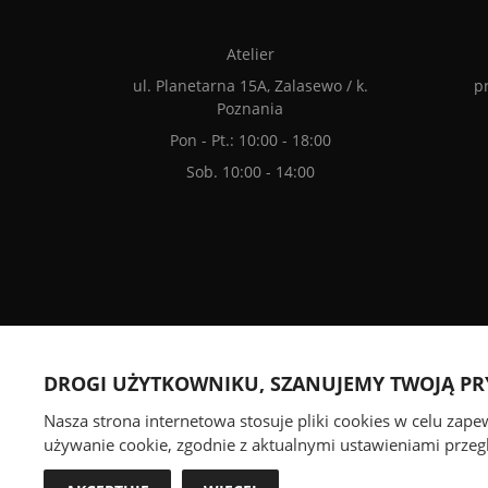
Atelier
ul. Planetarna 15A, Zalasewo / k.
p
Poznania
Pon - Pt.: 10:00 - 18:00
Sob. 10:00 - 14:00
Akceptujemy płatności olnine
DROGI UŻYTKOWNIKU, SZANUJEMY TWOJĄ P
Nasza strona internetowa stosuje pliki cookies w celu zap
używanie cookie, zgodnie z aktualnymi ustawieniami przegl