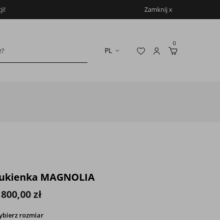
i!
Zamknij x
0
ukienka MAGNOLIA
 800,00 zł
ybierz
rozmiar