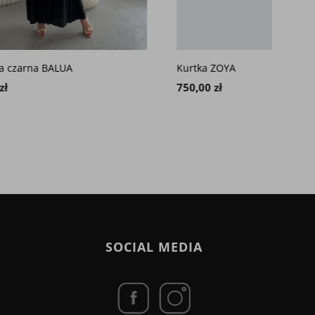
Kurtka ZOYA
Kardi
750,00 zł
1 100
SOCIAL MEDIA