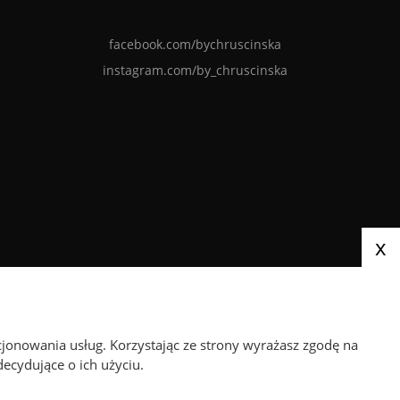
facebook.com/bychruscinska
instagram.com/by_chruscinska
x
Paczki wysyłamy za pośrednictwem
cjonowania usług. Korzystając ze strony wyrażasz zgodę na
ecydujące o ich użyciu.