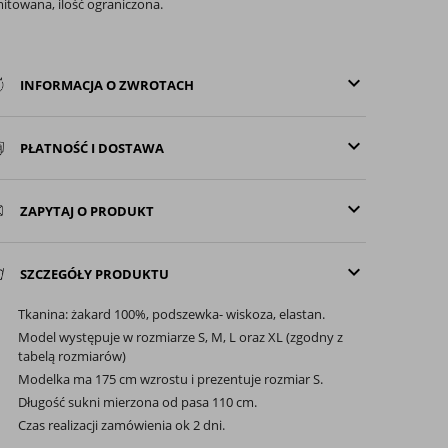
mitowana, ilość ograniczona.
keyboard_arrow_down
INFORMACJA O ZWROTACH
keyboard_arrow_down
PŁATNOŚĆ I DOSTAWA
keyboard_arrow_down
ZAPYTAJ O PRODUKT
keyboard_arrow_down
SZCZEGÓŁY PRODUKTU
Tkanina: żakard 100%, podszewka- wiskoza, elastan.
Model występuje w rozmiarze S, M, L oraz XL (zgodny z
tabelą rozmiarów)
Modelka ma 175 cm wzrostu i prezentuje rozmiar S.
Długość sukni mierzona od pasa 110 cm.
Czas realizacji zamówienia ok 2 dni.