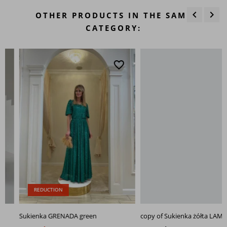
keyboard_arrow_left
keyboard_arrow_right
OTHER PRODUCTS IN THE SAME
Previous
Next
CATEGORY:
favorite_border
favo
REDUCTION
Sukienka GRENADA green
copy of Sukienka żółta LAMA