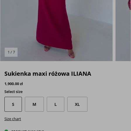
1 / 7
Sukienka maxi różowa ILIANA
1,900.00 zł
Select
size
S
M
L
XL
Size chart