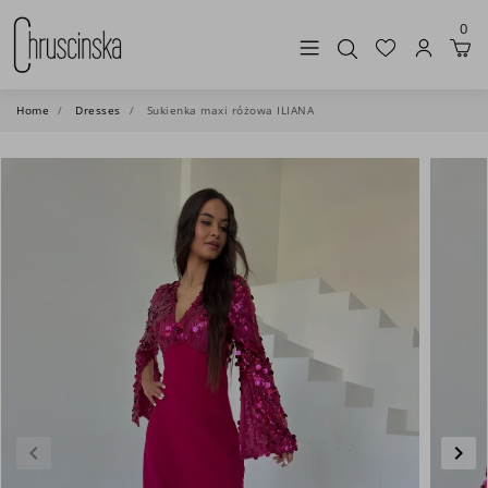
0
Home
Dresses
Sukienka maxi różowa ILIANA
keyboard_arrow_left
keyboard_arrow_right
Previous
Nex