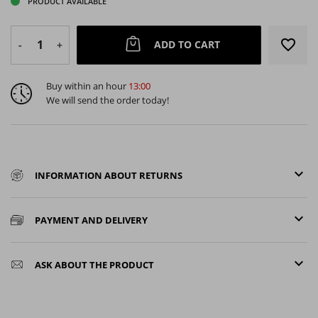
PRODUCT AVAILABLE
favorite_border
ADD TO CART
-
+
Buy within an hour
13:00
We will send the order today!
keyboard_arrow_down
INFORMATION ABOUT RETURNS
keyboard_arrow_down
PAYMENT AND DELIVERY
keyboard_arrow_down
ASK ABOUT THE PRODUCT