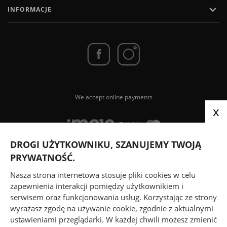

INFORMACJE
We accept online payments
x
DROGI UŻYTKOWNIKU, SZANUJEMY TWOJĄ
PRYWATNOŚĆ.
We send parcels via
Nasza strona internetowa stosuje pliki cookies w celu
zapewnienia interakcji pomiędzy użytkownikiem i
serwisem oraz funkcjonowania usług. Korzystając ze strony
wyrażasz zgodę na używanie cookie, zgodnie z aktualnymi
ustawieniami przeglądarki. W każdej chwili możesz zmienić