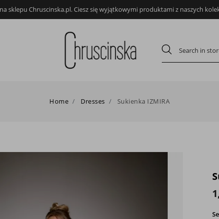
a sklepu Chruscinska.pl. Ciesz się wyjątkowymi produktami z naszych kolekc
Home
Dresses
Sukienka IZMIRA
S
1
Se