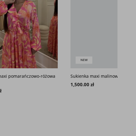
NEW
-różowa
Sukienka maxi malinowa CAPRI
Sukie
1,500.00 zł
1,500