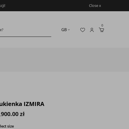
ji!
Close x
0
ukienka IZMIRA
,900.00 zł
lect
size