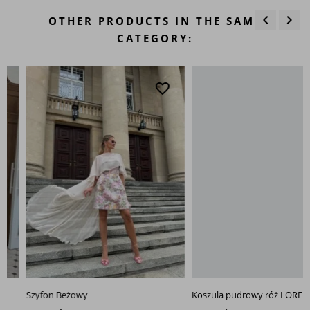
keyboard_arrow_left
keyboard_arrow_right
OTHER PRODUCTS IN THE SAME
Previous
Next
CATEGORY:
favorite_border
favo
Szyfon Beżowy
Koszula pudrowy róż LORENA