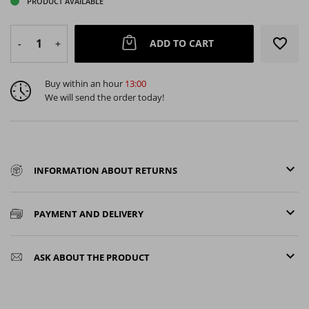
PRODUCT AVAILABLE
favorite_border
ADD TO CART
-
+
Buy within an hour
13:00
We will send the order today!
keyboard_arrow_down
INFORMATION ABOUT RETURNS
keyboard_arrow_down
PAYMENT AND DELIVERY
keyboard_arrow_down
ASK ABOUT THE PRODUCT