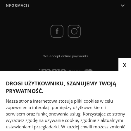

INFORMACJE
We accept online payments
x
DROGI UŻYTKOWNIKU, SZANUJEMY TWOJĄ
PRYWATNOŚĆ.
We send parcels via
Nasza strona internetowa stosuje pliki cookies w celu
zapewnienia interakcji pomiędzy użytkownikiem i
serwisem oraz funkcjonowania usług. Korzystając ze strony
wyrażasz zgodę na używanie cookie, zgodnie z aktualnymi
ustawieniami przeglądarki. W każdej chwili możesz zmienić