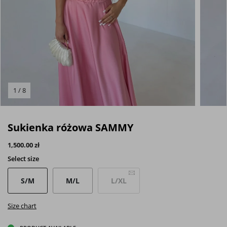
1 / 8
Sukienka różowa SAMMY
1,500.00 zł
Select
size
S/M
M/L
L/XL
Size chart