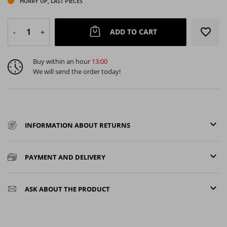
HURRY UP, LAST PIECES
favorite_border
ADD TO CART
-
+
Buy within an hour
13:00
We will send the order today!
keyboard_arrow_down
INFORMATION ABOUT RETURNS
keyboard_arrow_down
PAYMENT AND DELIVERY
keyboard_arrow_down
ASK ABOUT THE PRODUCT