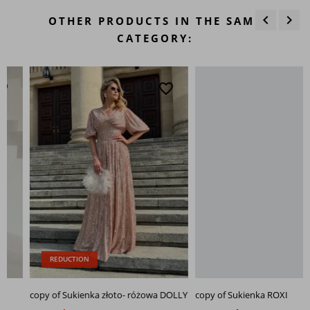
keyboard_arrow_left
keyboard_arrow_right
OTHER PRODUCTS IN THE SAME
Previous
Next
CATEGORY:
favorite_border
favo
REDUCTION
copy of Sukienka złoto- różowa DOLLY
copy of Sukienka ROXI