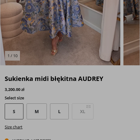
1 / 10
Sukienka midi błękitna AUDREY
3,200.00 zł
Select
size
S
M
L
XL
Size chart