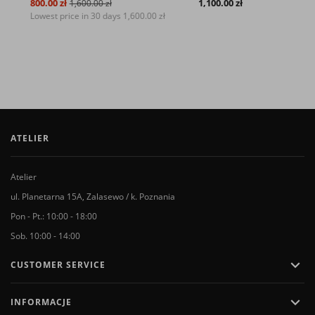
800.00 zł
1,100.00 zł
1,600.00 zł
Lowest price in 30 days
1,600.00 zł
ATELIER
Atelier
ul. Planetarna 15A, Zalasewo / k. Poznania
Pon - Pt.: 10:00 - 18:00
Sob. 10:00 - 14:00

CUSTOMER SERVICE

INFORMACJE