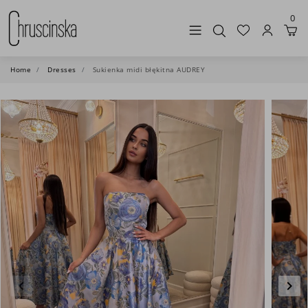
0
Home
Dresses
Sukienka midi błękitna AUDREY
keyboard_arrow_left
keyboard_arrow_right
Previous
Nex