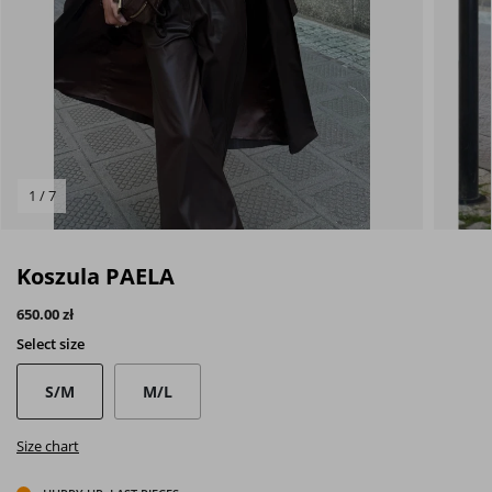
1 / 7
Koszula PAELA
650.00 zł
Select
size
S/M
M/L
Size chart