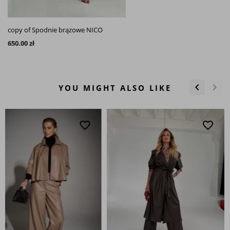
copy of Spodnie brązowe NICO
650.00 zł
keyboard_arrow_left
keyboard_arrow_right
YOU MIGHT ALSO LIKE
Previous
Next
favorite_border
favorite_border