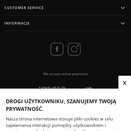

CUSTOMER SERVICE

INFORMACJE
We accept online payments
x
DROGI UŻYTKOWNIKU, SZANUJEMY TWOJĄ
PRYWATNOŚĆ.
We send parcels via
Nasza strona internetowa stosuje pliki cookies w celu
zapewnienia interakcji pomiędzy użytkownikiem i