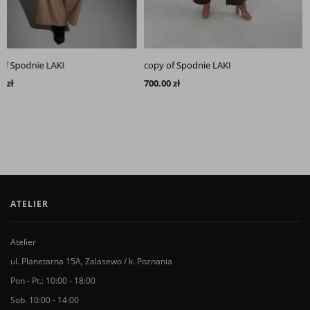
of Spodnie LAKI
copy of Spodnie LAKI
 zł
700.00 zł
ATELIER
Atelier
ul. Planetarna 15A, Zalasewo / k. Poznania
Pon - Pt.: 10:00 - 18:00
Sob. 10:00 - 14:00