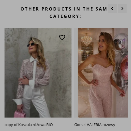
keyboard_arrow_left
keyboard_arrow_right
OTHER PRODUCTS IN THE SAME
Previous
Next
CATEGORY:
favorite_border
favo
copy of Koszula różowa RIO
Gorset VALERIA różowy