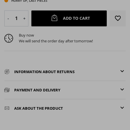
HURRY UP, LAST PIECES
favorite_border
ADD TO CART
-
+
Buy now
We will send the order day after tomorrow!
keyboard_arrow_down
INFORMATION ABOUT RETURNS
keyboard_arrow_down
PAYMENT AND DELIVERY
keyboard_arrow_down
ASK ABOUT THE PRODUCT