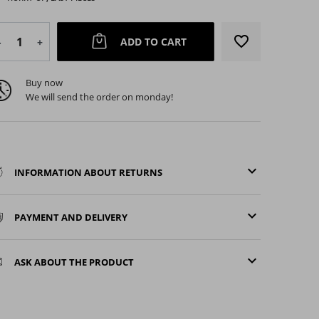
favorite_border
ADD TO CART
-
+
Buy now
We will send the order on monday!
keyboard_arrow_down
INFORMATION ABOUT RETURNS
arrow_right
Next
keyboard_arrow_down
PAYMENT AND DELIVERY
keyboard_arrow_down
ASK ABOUT THE PRODUCT