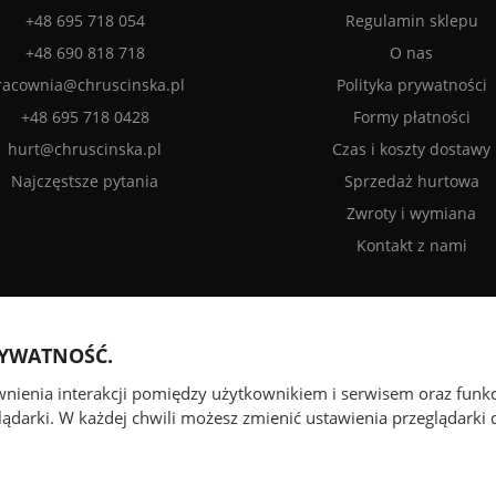
+48 695 718 054
Regulamin sklepu
+48 690 818 718
O nas
racownia@chruscinska.pl
Polityka prywatności
+48 695 718 0428
Formy płatności
hurt@chruscinska.pl
Czas i koszty dostawy
Najczęstsze pytania
Sprzedaż hurtowa
Zwroty i wymiana
Kontakt z nami
RYWATNOŚĆ.
ewnienia interakcji pomiędzy użytkownikiem i serwisem oraz funk
ądarki. W każdej chwili możesz zmienić ustawienia przeglądarki d