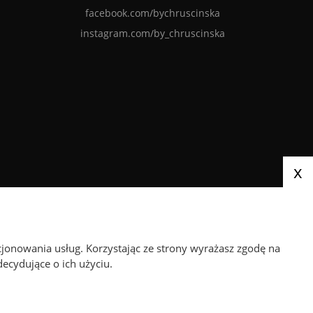
facebook.com/bychruscinska
instagram.com/by_chruscinska
x
We send parcels via
cjonowania usług. Korzystając ze strony wyrażasz zgodę na
ecydujące o ich użyciu.