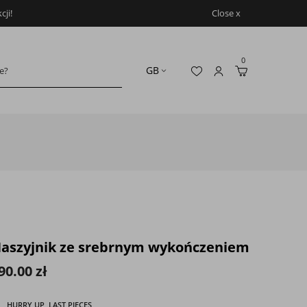
ji!
Close x
0
aszyjnik ze srebrnym wykończeniem
90.00 zł
HURRY UP, LAST PIECES