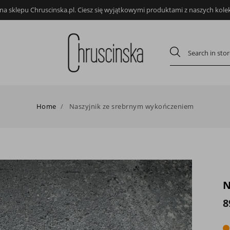
a sklepu Chruscinska.pl. Ciesz się wyjątkowymi produktami z naszych kolekc
Home
Naszyjnik ze srebrnym wykończeniem
N
8