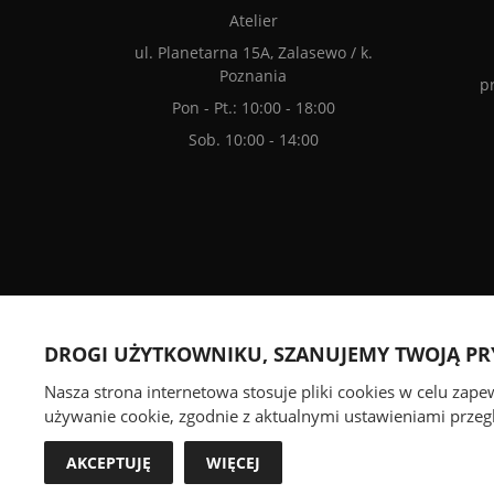
Atelier
ul. Planetarna 15A, Zalasewo / k.
Poznania
p
Pon - Pt.: 10:00 - 18:00
Sob. 10:00 - 14:00
We accept online payments
DROGI UŻYTKOWNIKU, SZANUJEMY TWOJĄ P
Nasza strona internetowa stosuje pliki cookies w celu zap
używanie cookie, zgodnie z aktualnymi ustawieniami przegl
AKCEPTUJĘ
WIĘCEJ